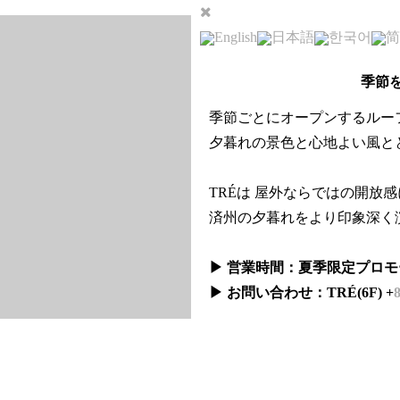
English
日本語
한국어
简
季節
季節ごとにオープンするルー
夕暮れの景色と心地よい風と
TRÉは 屋外ならではの開放
済州の夕暮れをより印象深く
▶ 営業時間：夏季限定プロ
▶ お問い合わせ：TRÉ(6F) +