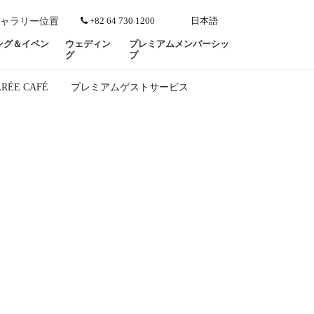
+82 64 730 1200
日本語
ャラリー
位置
ング＆イベン
ウェディン
プレミアムメンバーシッ
グ
プ
RÉE CAFÉ
プレミアムゲストサービス