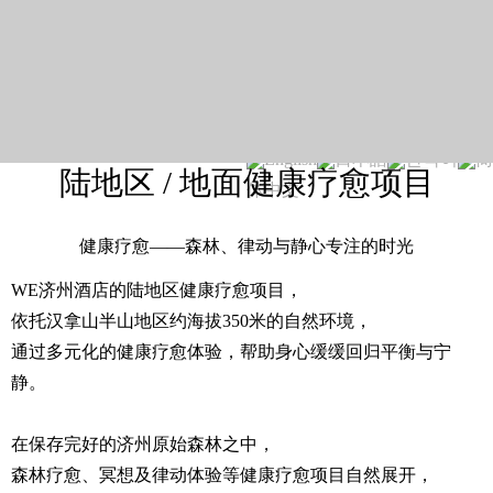
English
日本語
한국어
简
陆地区 / 地面健康疗愈项目
体中文
健康疗愈——森林、律动与静心专注的时光
WE济州酒店的陆地区健康疗愈项目，
依托汉拿山半山地区约海拔350米的自然环境，
通过多元化的健康疗愈体验，帮助身心缓缓回归平衡与宁
静。
在保存完好的济州原始森林之中，
森林疗愈、冥想及律动体验等健康疗愈项目自然展开，