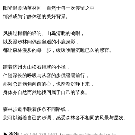
阳光温柔洒落林间，自然于每一次停留之中，
悄然成为宁静休憩的美好背景。
风拂过树梢的轻响、山鸟清脆的鸣唱，
以及漫步林间偶然邂逅的小鹿身影，
都让森林漫步的每一步，缓缓唤醒沉睡已久的感官。
踏着济州火山松石铺就的小径，
伴随深长的呼吸与从容的步伐缓缓前行，
那颗总是匆匆向前的心，也渐渐沉静下来，
身体亦自然而然地找回属于自己的节奏。
森林步道串联着多条不同路线，
您可以循着自己的步调，感受森林各不相同的风景与层次。
▶ 咨询：
+82-64-730-1462
/
wewellness@wehotel.co.kr