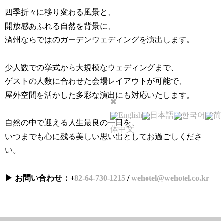
四季折々に移り変わる風景と、
開放感あふれる自然を背景に、
済州ならではのガーデンウェディングを演出します。
少人数での挙式から大規模なウェディングまで、
ゲストの人数に合わせた会場レイアウトが可能で、
屋外空間を活かした多彩な演出にも対応いたします。
English
日本語
한국어
简
自然の中で迎える人生最良の一日を、
体中文
いつまでも心に残る美しい思い出としてお過ごしくださ
い。
▶ お問い合わせ：+
82-64-730-1215
/
wehotel@wehotel.co.kr