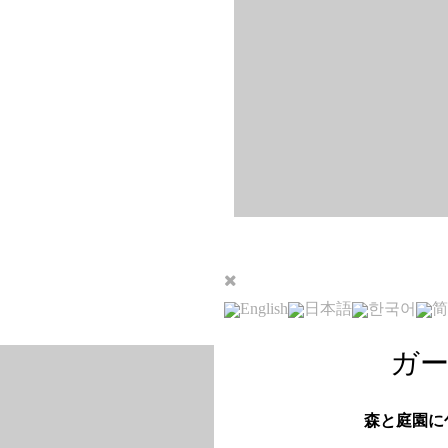
English
日本語
한국어
简
ガ
森と庭園に