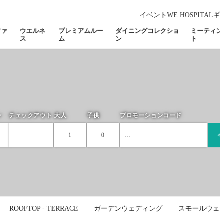
イベント
WE HOSPITAL
ギ
ファ
ウエルネ
プレミアムルー
ダイニングコレクショ
ミーティ
ス
ム
ン
ト
ン
チェックアウト
大人
子供
プロモーションコード
1
0
Please
1
0
select
2
1
children
ages :
ROOFTOP - TERRACE
ガーデンウェディング
スモールウェ
3
2
-