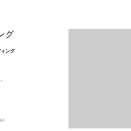
ング
ディング
す。
.kr