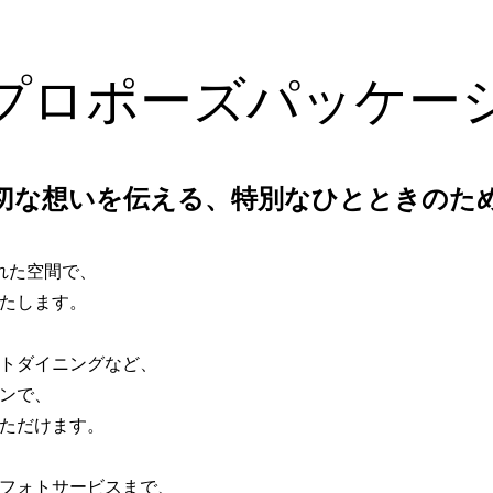
4
0
-
プロポーズパッケー
1
0
2
1
切な想いを伝える、特別なひとときのた
3
2
れた空間で、
4
3
たします。
5
4
トダイニングなど、
6
5
ンで、
ただけます。
7
6
フォトサービスまで、
8
7