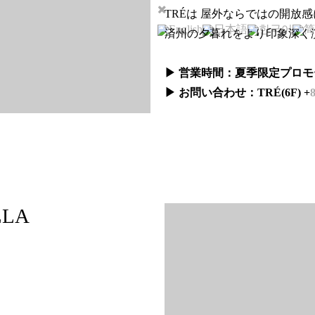
TRÉは 屋外ならではの開放
English
日本語
한국어
简
済州の夕暮れをより印象深く
▶ 営業時間：夏季限定プロ
▶ お問い合わせ：TRÉ(6F) +
LLA