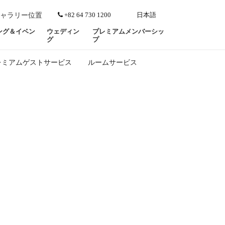
+82 64 730 1200
日本語
ャラリー
位置
ング＆イベン
ウェディン
プレミアムメンバーシッ
グ
プ
レミアムゲストサービス
ルームサービス