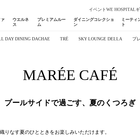
イベント
WE HOSPITAL
ギ
ファ
ウエルネ
プレミアムルー
ダイニングコレクショ
ミーティ
ス
ム
ン
ト
LL DAY DINING DACHAE
TRÉ
SKY LOUNGE DELLA
プ
MARÉE CAFÉ
プールサイドで過ごす、夏のくつろぎ
織りなす夏のひとときをお楽しみいただけます。