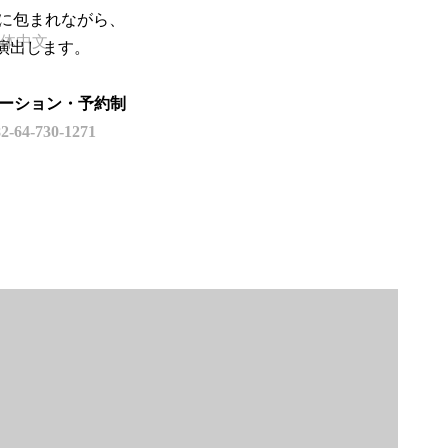
感に包まれながら、
体中文
演出します。
モーション・予約制
82-64-730-1271