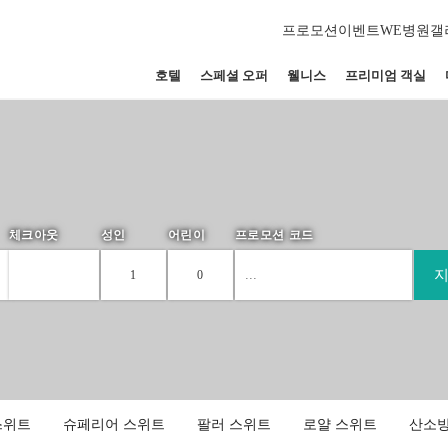
프로모션
이벤트
WE병원
갤
호텔
스페셜 오퍼
웰니스
프리미엄 객실
체크아웃
성인
어린이
프로모션 코드
1
0
Please
1
0
select
2
1
children
ages :
스위트
슈페리어 스위트
팔러 스위트
로얄 스위트
산소방
3
2
-