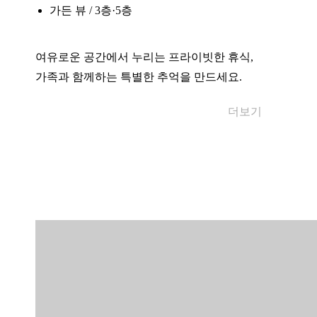
가든 뷰 / 3층·5층
여유로운 공간에서 누리는 프라이빗한 휴식,
가족과 함께하는 특별한 추억을 만드세요.
■ 추가 서비스 (세금별도)
더보기
엑스트라 베드: 40,000원
추가 인원: 30,000원
■ 안내사항
전 객실 금연
피트니스: 18세 이상 입장
사우나: 48개월 이상 입장
시설 점검 시 일부 이용 제한 가능