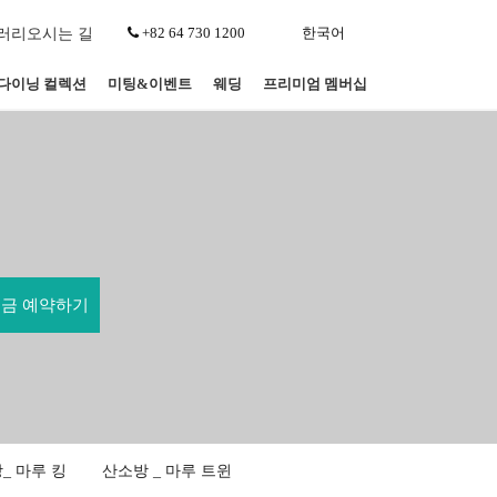
+82 64 730 1200
한국어
러리
오시는 길
다이닝 컬렉션
미팅&이벤트
웨딩
프리미엄 멤버십
_ 마루 킹
산소방 _ 마루 트윈