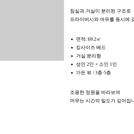
침실과 거실이 분리된 구조로
프라이버시와 여유를 동시에 
면적: 69.2㎡
킹사이즈 베드
거실 분리형
성인 2인 + 소인 1인
가든 뷰 / 3층·5층
조용한 정원을 바라보며
머무는 시간의 밀도가 깊어집니
■ 추가 서비스 (세금별도)
엑스트라 베드: 40,000원
추가 인원: 30,000원