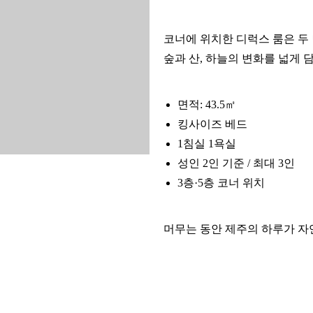
코너에 위치한 디럭스 룸은 두
숲과 산, 하늘의 변화를 넓게 
면적: 43.5㎡
킹사이즈 베드
1침실 1욕실
성인 2인 기준 / 최대 3인
3층·5층 코너 위치
머무는 동안 제주의 하루가 자
■ 추가 서비스 (세금별도)
엑스트라 베드: 40,000원
추가 인원: 30,000원