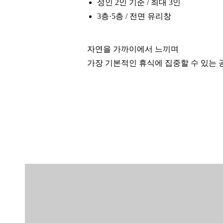
성인 2인 기준 / 최대 3인
3층·5층 / 전면 유리창
자연을 가까이에서 느끼며
가장 기본적인 휴식에 집중할 수 있는 
■ 추가 서비스 (세금별도)
엑스트라 베드: 40,000원
추가 인원: 30,000원
■ 이용 안내
전 객실 금연
피트니스: 18세 이상 입장
사우나: 48개월 이상 입장
시설 점검 시 일부 이용 제한 가능