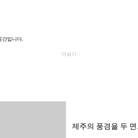
9
8
10
9
공간입니다.
11
10
더보기
12
11
12
제주의 풍경을 두 면