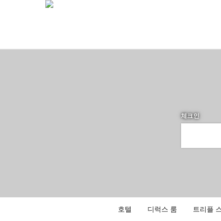
체크인
호텔
디럭스 룸
트리플 