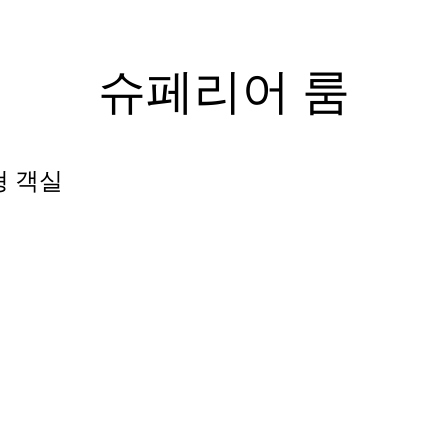
4
0
-
슈페리어 룸
1
0
2
1
형 객실
3
2
4
3
5
4
6
5
7
6
8
7