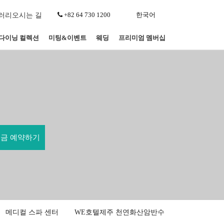
+82 64 730 1200
한국어
러리
오시는 길
다이닝 컬렉션
미팅&이벤트
웨딩
프리미엄 멤버십
메디컬 스파 센터
WE호텔제주 천연화산암반수