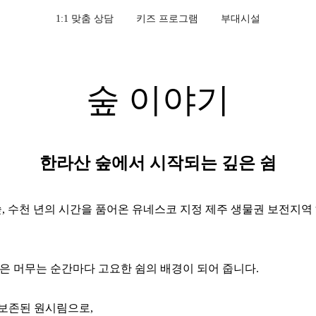
1:1 맞춤 상담
키즈 프로그램
부대시설
4
0
-
1
0
숲 이야기
2
1
3
2
한라산 숲에서 시작되는 깊은 쉼
4
3
 수천 년의 시간을 품어온 유네스코 지정 제주 생물권 보전지역 해
5
4
6
5
은 머무는 순간마다 고요한 쉼의 배경이 되어 줍니다.
7
6
 보존된 원시림으로,
8
7