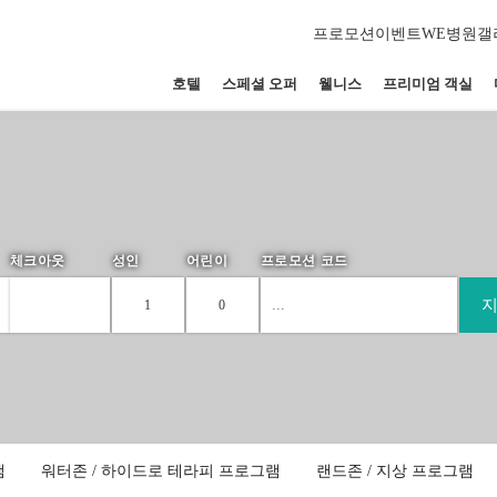
프로모션
이벤트
WE병원
갤
호텔
스페셜 오퍼
웰니스
프리미엄 객실
체크아웃
성인
어린이
프로모션 코드
1
0
Please
1
0
select
2
1
children
ages :
램
워터존 / 하이드로 테라피 프로그램
랜드존 / 지상 프로그램
3
2
-