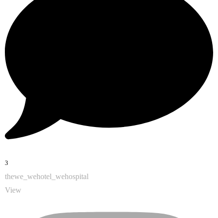
3
thewe_wehotel_wehospital
View