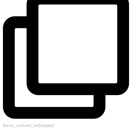
thewe_wehotel_wehospital