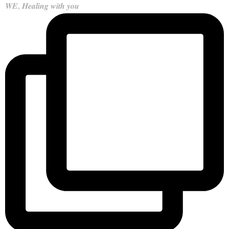
𝑾𝑬, 𝑯𝒆𝒂𝒍𝒊𝒏𝒈 𝒘𝒊𝒕𝒉 𝒚𝒐𝒖